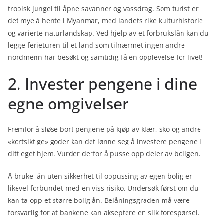
tropisk jungel til åpne savanner og vassdrag. Som turist er
det mye å hente i Myanmar, med landets rike kulturhistorie
og varierte naturlandskap. Ved hjelp av et forbrukslån kan du
legge ferieturen til et land som tilnærmet ingen andre
nordmenn har besøkt og samtidig få en opplevelse for livet!
2. Invester pengene i dine
egne omgivelser
Fremfor å sløse bort pengene på kjøp av klær, sko og andre
«kortsiktige» goder kan det lønne seg å investere pengene i
ditt eget hjem. Vurder derfor å pusse opp deler av boligen.
Å bruke lån uten sikkerhet til oppussing av egen bolig er
likevel forbundet med en viss risiko. Undersøk først om du
kan ta opp et større boliglån. Belåningsgraden må være
forsvarlig for at bankene kan akseptere en slik forespørsel.