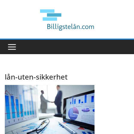
Hopp
til
innholdet
lån-uten-sikkerhet