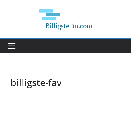
Hopp
til
innholdet
billigste-fav