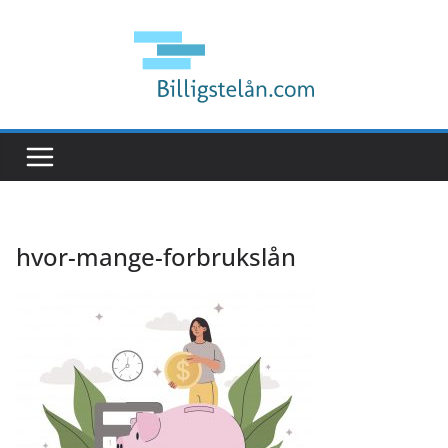
Hopp
til
innholdet
hvor-mange-forbrukslån