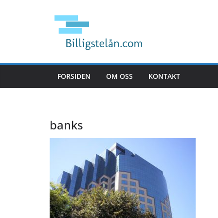
Hopp
til
innholdet
FORSIDEN
OM OSS
KONTAKT
banks